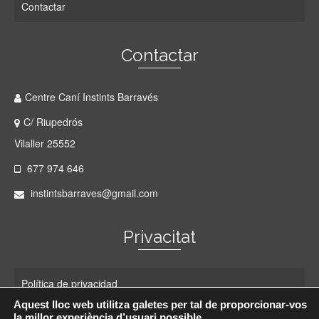
Contactar
Contactar
Centre Caní Instints Barravés
C/ Riupedrós
Vilaller 25552
677 974 646
instintsbarraves@gmail.com
Privacitat
Política de privacidad
Aquest lloc web utilitza galetes per tal de proporcionar-vos
Política de cookies
la millor experiència d’usuari possible.