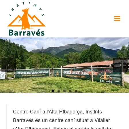
Previous
Next
Centre Caní a l’Alta Ribagorça, Instints
Barravés és un centre caní situat a Vilaller
(Alta Ribagorça). Estem al cor de la vall de