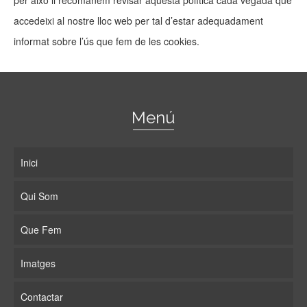
per això li recomanem revisar aquesta política cada vegada que
accedeixi al nostre lloc web per tal d’estar adequadament
informat sobre l’ús que fem de les cookies.
Menú
Inici
Qui Som
Que Fem
Imatges
Contactar