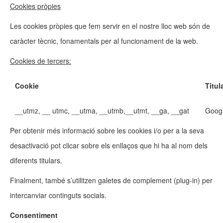
Cookies pròpies
Les cookies pròpies que fem servir en el nostre lloc web són de
caràcter tècnic, fonamentals per al funcionament de la web.
Cookies de tercers:
Cookie
Titul
__utmz, __ utmc, __utma, __utmb,__utmt, __ga, __gat
Googl
Per obtenir més informació sobre les cookies i/o per a la seva
desactivació pot clicar sobre els enllaços que hi ha al nom dels
diferents titulars.
Finalment, també s’utilitzen galetes de complement (plug-in) per
intercanviar continguts socials.
Consentiment