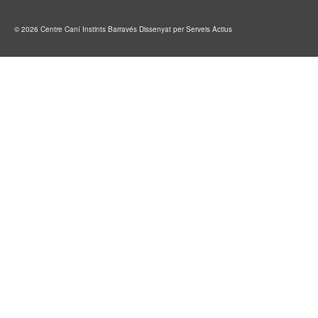
© 2026 Centre Caní Instints Barravés
Dissenyat per Serveis Actius